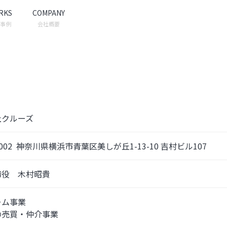
RKS
COMPANY
事例
会社概要
社クルーズ
0002  神奈川県横浜市青葉区美しが丘1-13-10 吉村ビル107
締役　木村昭貴
ーム事業
の売買・仲介事業