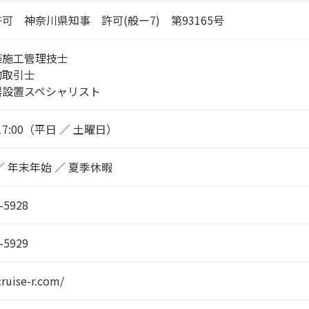
可　神奈川県知事　許可(般ー7)　第93165号
築施工管理技士
物取引士
器設置スペシャリスト
～ 17:00（平日 ／ 土曜日）
／ 年末年始 ／ 夏季休暇
-5928
-5929
cruise-r.com/