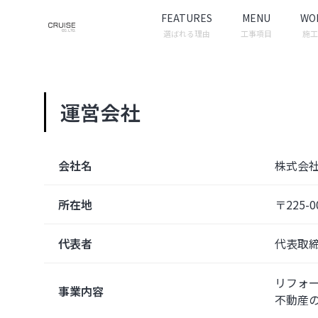
FEATURES
MENU
WO
選ばれる理由
工事項目
施工
運営会社
会社名
株式会
所在地
〒225-
代表者
代表取
リフォ
事業内容
不動産